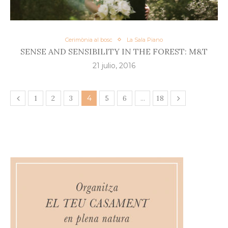
Cerimònia al bosc
La Sala Piano
SENSE AND SENSIBILITY IN THE FOREST: M&T
21 julio, 2016
1
2
3
4
5
6
…
18