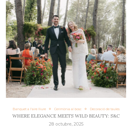
Banquet a l'aire lliure
Cerimònia al bosc
Decoració de taules
WHERE ELEGANCE MEETS WILD BEAUTY: S&C
28 octubre, 2025