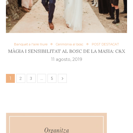
Banquet a l'aire lliure
Cerimònia al bosc
POST DESTACAT
MÀGIA I SENSIBILITAT AL BOSC DE LA MASIA: C&X
11 agosto, 2019
1
2
3
…
5