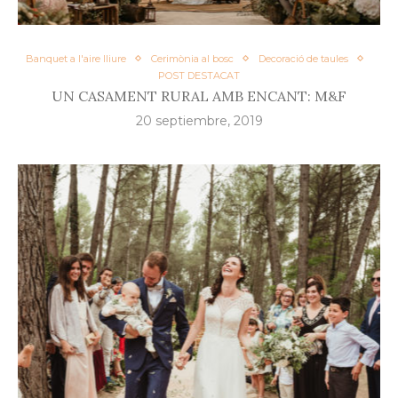
Banquet a l'aire lliure
Cerimònia al bosc
Decoració de taules
POST DESTACAT
UN CASAMENT RURAL AMB ENCANT: M&F
20 septiembre, 2019