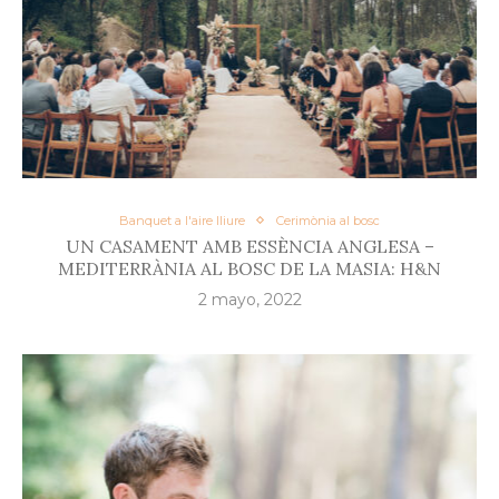
Banquet a l'aire lliure
Cerimònia al bosc
UN CASAMENT AMB ESSÈNCIA ANGLESA –
MEDITERRÀNIA AL BOSC DE LA MASIA: H&N
2 mayo, 2022