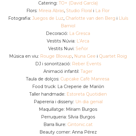
Catering:
TO+ (David García)
Flors:
Mireia Abras
,
Studio Floral
i
La Flor
Fotografia:
Juegos de Luz
,
Charlotte van den Berg
i
Lluís
Barniol
Decoració:
La Gresca
Vestits Núvia:
L’Arca
Vestits Nuvi:
Señor
Música en viu:
Rouge Blowup
,
Nuna Gee
i
Quartet Roig
DJ i sonorització:
Reber Events
Animació infantil:
Tager
Taula de dolços:
Cupcake Cafè Manresa
Food truck: La Creperie de Mariön
Taller handmade:
Estoreta Quotidien
Papereria i disseny:
Un dia genial
Maquillatge: Míriam Burgos
Perruqueria: Sílvia Burgos
Barra lliure:
Gintonic.cat
Beauty corner: Anna Pérez