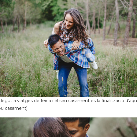
s degut a viatges de feina i el seu casament és la finalització 
seu casament).