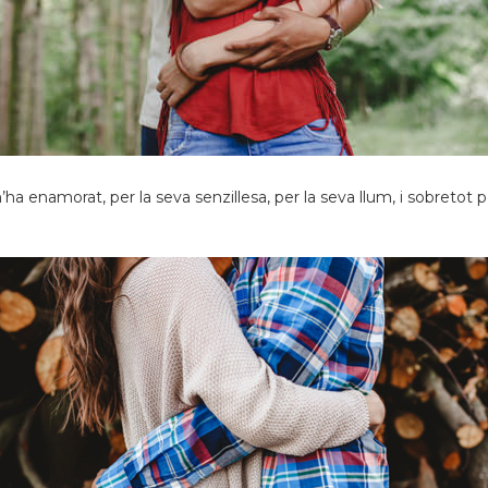
 enamorat, per la seva senzillesa, per la seva llum, i sobretot pe