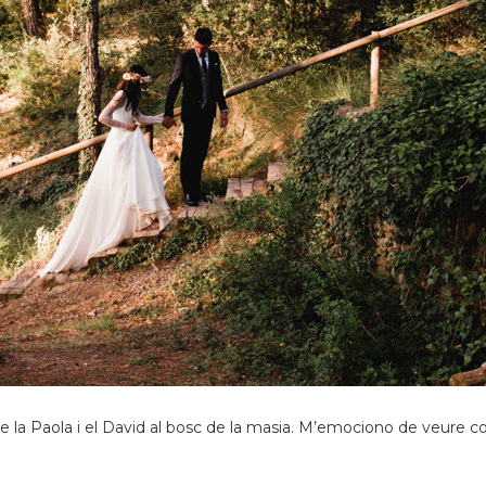
 la Paola i el David al bosc de la masia. M’emociono de veure co