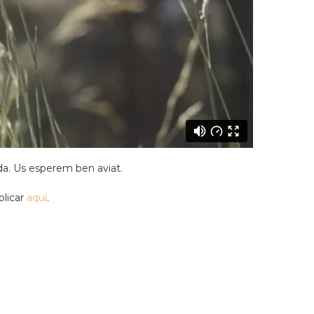
ida. Us esperem ben aviat.
blicar
aquí
.