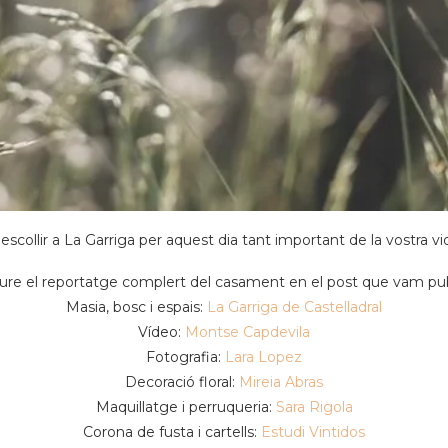
 escollir a La Garriga per aquest dia tant important de la vostra v
re el reportatge complert del casament en el post que vam pu
Masia, bosc i espais:
La Garriga de Castelladral
Vídeo:
Montse Capdevila
Fotografia:
Lara Lopez
Decoració floral:
Mireia Abras
Maquillatge i perruqueria:
Sara Rigola
Corona de fusta i cartells:
Estudi Vintidos