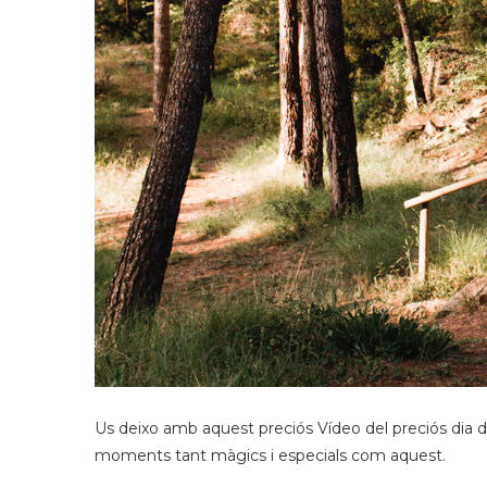
Us deixo amb aquest preciós Vídeo del preciós dia de
moments tant màgics i especials com aquest.